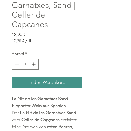
Garnatxes, Sand |
Celler de
Capcanes
Preis
12,90 €
17,20 €
/
1l
17,20 €
pro
Anzahl
*
1
Liter
In den Warenkorb
La Nit de les Garnatxes Sand –
Eleganter Wein aus Spanien
Der
La Nit de les Garnatxes Sand
vom
Celler de Capçanes
entfaltet
feine Aromen von
roten Beeren
,