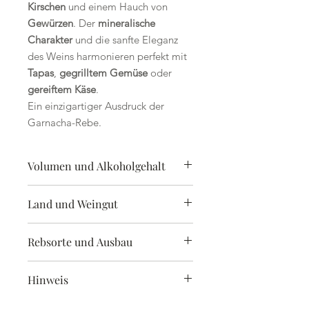
Kirschen
und einem Hauch von
Gewürzen
. Der
mineralische
Charakter
und die sanfte Eleganz
des Weins harmonieren perfekt mit
Tapas
,
gegrilltem Gemüse
oder
gereiftem Käse
.
Ein einzigartiger Ausdruck der
Garnacha-Rebe.
Volumen und Alkoholgehalt
0,75 l | 14,5 %
Land und Weingut
Erzeugnis aus Spanien | Abgefüllt
Rebsorte und Ausbau
von Celler de Capcanes, R.E. 2161-T-
Capcanes
Garnacha/Grenache | trocken
Hinweis
enthält Sulfite