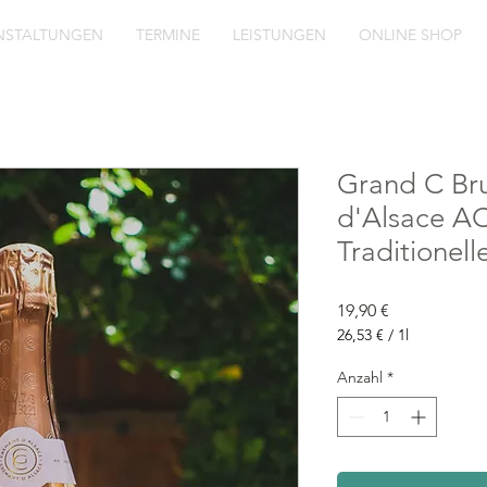
NSTALTUNGEN
TERMINE
LEISTUNGEN
ONLINE SHOP
Grand C Br
d'Alsace A
Traditionell
Preis
19,90 €
26,53 €
/
1l
26,53 €
pro
Anzahl
*
1
Liter