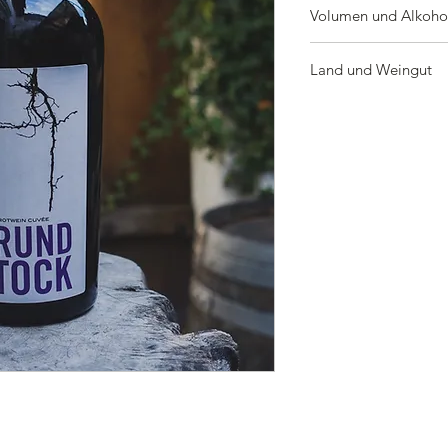
Volumen und Alkoho
0,75 l | 12,5 %
Land und Weingut
Erzeugnis aus Deutsc
Abgefüllt von Weingut
55234 Bechtolsheim