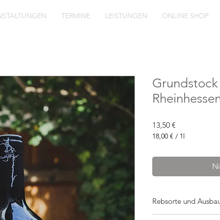
NSTALTUNGEN
TERMINE
LEISTUNGEN
ONLINE SHOP
Grundstock 
Rheinhesse
Preis
13,50 €
18,00 €
/
1l
18,00 €
pro
1
Ni
Liter
Rebsorte und Ausba
Dornfelder, Portugies