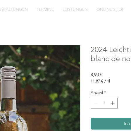
NSTALTUNGEN
TERMINE
LEISTUNGEN
ONLINE SHOP
2024 Leichti
blanc de noi
Preis
8,90 €
11,87 €
/
1l
11,87 €
pro
Anzahl
*
1
Liter
In 