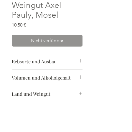
Weingut Axel
Pauly, Mosel
Preis
10,50 €
Nicht verfügbar
Rebsorte und Ausbau
Spätburgunder | lieblich
Volumen und Alkoholgehalt
0,75 l | 11,5 %
Land und Weingut
Erzeugnis aus Deutschland
Abgefüllt von Weingut Axel Pauly,
Hochstraße 80, D-54470 Lieser