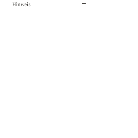
Hinweis
enthält Sulfite