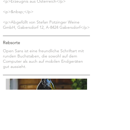
<p>Erzeugnis aus Österreich</p>
<p>&nbsp;</p>
<p>Abgefüllt von Stefan Potzinger Weine
GmbH, Gabersdorf 12, A-8424 Gabersdorf</p>
Rebsorte
Open Sans ist eine freundliche Schriftart mit
runden Buchstaben, die sowohl auf dem
Computer als auch auf mobilen Endgeräten
gut aussieht.