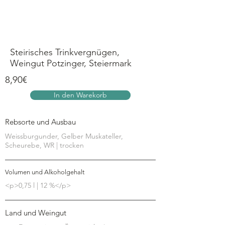
Anmelden
Steirisches Trinkvergnügen,
Weingut Potzinger, Steiermark
8,90€
In den Warekorb
Rebsorte und Ausbau
Weissburgunder, Gelber Muskateller,
Scheurebe, WR | trocken
Volumen und Alkoholgehalt
<p>0,75 l | 12 %</p>
Land und Weingut