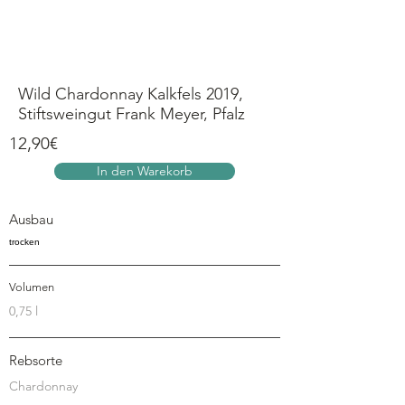
Anmelden
Wild Chardonnay Kalkfels 2019,
Stiftsweingut Frank Meyer, Pfalz
12,90€
In den Warekorb
Ausbau
trocken
Volumen
0,75 l
Rebsorte
Chardonnay